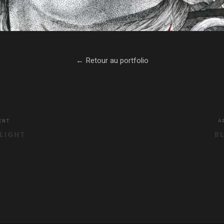
←
Retour au portfolio
ENT
A
ELIGHT
B