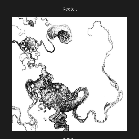
Recto :
Verso :