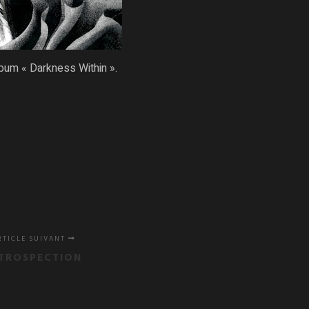
album « Darkness Within ».
RTICLE SUIVANT
NTROSPECTION